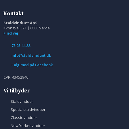
Kontakt
Staldvinduet ApS
Kvongvej 321 | 6800 Varde
Find vej
75 25 44 88
info@staldvinduet.dk
Følg med på Facebook
​CVR: 43452940
Vi tilbyder
​Staldvinduer​
​​Specialstaldvinduer​
​Classic vinduer​
​New Yorker vinduer​