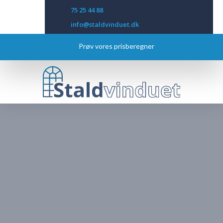
75 25 44 88
​info@staldvinduet.dk
Prøv vores prisberegner