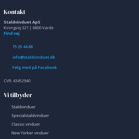
Kontakt
Staldvinduet ApS
Kvongvej 321 | 6800 Varde
Find vej
75 25 44 88
info@staldvinduet.dk
Følg med på Facebook
​CVR: 43452940
Vi tilbyder
​Staldvinduer​
​​Specialstaldvinduer​
​Classic vinduer​
​New Yorker vinduer​