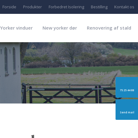
Forside
Produkter
Forbedret Isolering
Bestilling
Kontakt os
Yorker vinduer
New yorker dør
Renovering af stald
75 25 44 88
Send mail