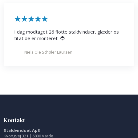
​★★★★★
I dag modtaget 26 flotte staldvinduer, glæder os
til at de er monteret 😎
Niels Ole Schøler Laursen
Kontakt
Staldvinduet ApS
Kvongvej 321 | 6800 Varde