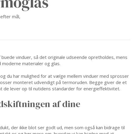
rmoglas
 efter mål,
 af buede vinduer, så det originale udseende opretholdes, mens
d moderne materialer og glas.
l, og du har mulighed for at vælge mellem vinduer med sprosser
rosser monteret udvendigt på termoruden. Begge giver de et
t de lever op til nutidens standarder for energieffektivitet.
udskiftningen af dine
dukt, der ikke blot ser godt ud, men som også kan bidrage til
ntakt os og hør mere om, hvordan vi kan hjælpe med at