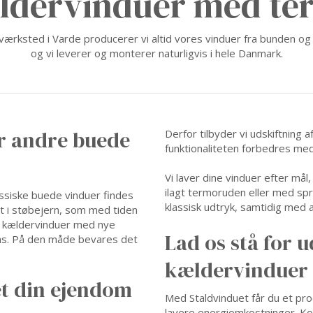
ldervinduer med te
værksted i Varde producerer vi altid vores vinduer fra bunden og
og vi leverer og monterer naturligvis i hele Danmark.
er andre buede
Derfor tilbyder vi udskiftning
funktionaliteten forbedres me
Vi laver dine vinduer efter må
ilagt termoruden eller med sp
assiske buede vinduer findes
klassisk udtryk, samtidig med a
t i støbejern, som med tiden
s kældervinduer med nye
Lad os stå for 
las. På den måde bevares det
kældervinduer
et din ejendom
Med Staldvinduet får du et pro
lavere energiomkostninger. Ko