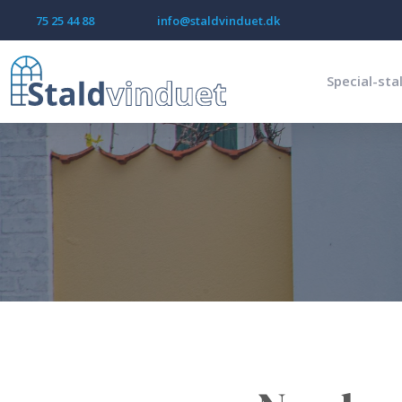
75 25 44 88
info@staldvinduet.dk
Special-sta