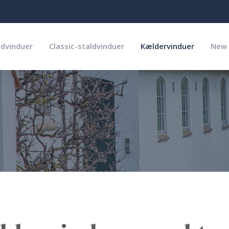
ldvinduer
Classic-staldvinduer
Kældervinduer
New 